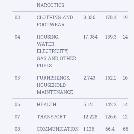
NARCOTICS
03
CLOTHING AND
3.036
178.4
196.
FOOTWEAR
04
HOUSING,
17.084
139.3
144.1
WATER,
ELECTRICITY,
GAS AND OTHER
FUELS
05
FURNISHINGS,
2.743
162.1
167.
HOUSEHOLD
MAINTENANCE
06
HEALTH
5.141
142.2
145.1
07
TRANSPORT
12.228
126.6
123.1
08
COMMUNICATION
1.136
66.4
66.7