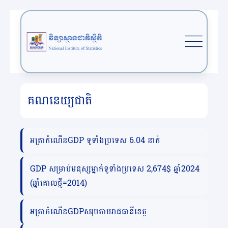
គណនេយ្យជាតិ
អត្រាកំណើនGDP ទូទាំងប្រទេស 6.04 នាក់
GDP សម្រាប់មនុស្សម្នាក់ទូទាំង​​ប្រទេស 2,674$ ឆ្នាំ2024
(ឆ្នាំគោលថ្មី=2014)
អត្រាកំណើនGDPសរុបតាមរាជធានីខេត្ត