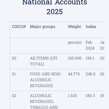
National Accounts
2025
COICOP
Major groups
Weight
Index
percent
Feb
Jan
2024
2025
00
All ITEMS (CPI
100.000
199.1
209.
TOTAL)
01
FOOD AND NON-
44.775
246.9
264.
ALCOHOLIC
BEVERAGES
02
ALCOHOLIC
1.625
180.3
187.
BEVERAGES,
TOBACCO AND