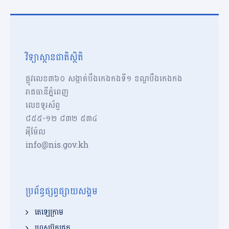
វិទ្យាស្ថានជាតិស្ថិតិ
ផ្លូវលេខ៣៦០ សង្កាត់បឹងកេងកងទី១ ខណ្ឌបឹងកេងកង
រាជធានីភ្នំពេញ
លេខទូរស័ព្ទ
៨៥៥-១២​​ ៨៣២ ៥៣៤
អុីម៉ែល
info@nis.gov.kh
ប្រព័ន្ធផ្សព្វផ្សាយសង្គម
តេឡេក្រាម
ហ្វេសប៊ុកផេក