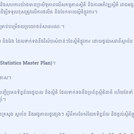
 និងសហការយ៉ាងមានប្រសិទ្ធភាពលើសកម្មភាពស្ថិតិ និងការអភិវឌ្ឍស្ថិតិ រវាងអង្គ
 ដើម្បីទទួលខុសត្រូវលើការផលិត និងចែកចាយស្ថិតិផ្លូវការ។
ូវការ សម្រាប់បម្រើផលប្រយោជន៍សាធារណៈ។
ាល និងវែង ដែលទាក់ទងនឹងវិស័យសំខាន់ៗនៃស្ថិតិផ្លូវការ ដោយផ្តល់សេវាពីស្ថាប័ន
ិ (Statistics Master Plan)
។
គ្រាស។
ញ្ជីប្រភពទិន្នន័យរដ្ឋបាល និងស្ថិតិ ដែលទាក់ទងនឹងប្រព័ន្ធស្ថិតិជាតិ ហើយថែទាំ
នាំ។
ួង ស្ថាប័ន និងអង្គភាពរដ្ឋផ្សេងៗ ស្តីពីការចែករំលែកទិន្នន័យ និងផ្តល់ស្ថិតិផ្ល