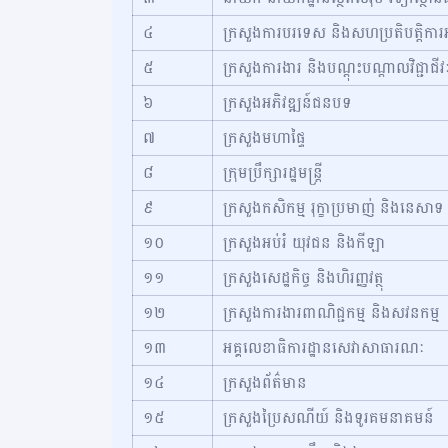
៤
ក្រសួងការបរទេស និងសហប្រតិបត្តិការអ
៥
ក្រសួងការងារ និងបណ្ដុះបណ្ដាលវិជ្ជាជីវ
៦
ក្រសួងអភិវឌ្ឍន៍ជនបទ
៧
ក្រសួងមហាផ្ទៃ
៨
ក្រុមប្រឹក្សារដ្ឋមន្ត្រី
៩
ក្រសួងកសិកម្ម រុក្ខាប្រមាញ់ និងនេសាទ
១០
ក្រសួងអប់រំ យុវជន និងកីឡា
១១
ក្រសួងសេដ្ឋកិច្ច និងហិរញ្ញវត្ថុ
១២
ក្រសួងការងារពាណិជ្ជកម្ម និងសវនកម្ម
១៣
អគ្គលេខាធិការដ្ឋានសេវាសាធារណៈ
១៤
ក្រសួងព័ត៌មាន
១៥
ក្រសួងប្រៃសណីយ៍ និងទូរគមនាគមន៍