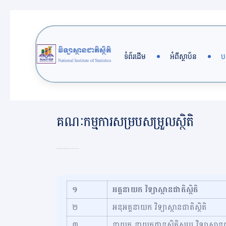
ទំព័រដើម
អំពីស្ថាប័ន
ប
គណៈកម្មការសម្របសម្រួលស្ថិតិ
គណៈកម្មការសម្របសម្រួលស្ថិតិ ដែលបានយោងទៅអាត្រា ១៦ នៃច្បាប់ស្ថិតិ និងមានសមាជិកដូចខាងក្រោម៖
១
អគ្គនាយក វិទ្យាស្ថានជាតិស្ថិតិ
២
អនុអគ្គនាយក វិទ្យាស្ថានជាតិស្ថិតិ
៣
នាយក នាយកដ្ឋានស្ថិតិសរុប វិទ្យាស្ថានជា