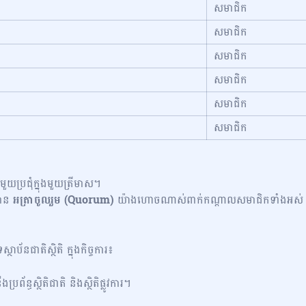
សមាជិក
សមាជិក
សមាជិក
សមាជិក
សមាជិក
សមាជិក
តិចមួយប្រជុំក្នុងមួយត្រីមាស។
វមាន
អត្រាចូលរួម (Quorum)
យ៉ាងហោចណាស់ពាក់កណ្តាលសមាជិកទាំងអស់
ស្ថាប័នជាតិស្ថិតិ ក្នុងកិច្ចការ៖
ន្ធស្ថិតិជាតិ និងស្ថិតិផ្លូវការ។