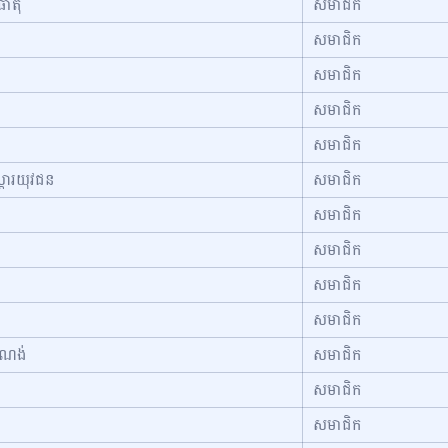
ាតុ
សមាជិក
សមាជិក
សមាជិក
សមាជិក
សមាជិក
្តារយុវជន
សមាជិក
សមាជិក
សមាជិក
សមាជិក
សមាជិក
សំណង់
សមាជិក
សមាជិក
សមាជិក