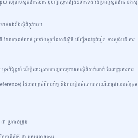
្តៃយ៍ សម្រាប់ស្ថិតិជាក់លាក់ ឬបញ្ហាស្ថិតិផ្សេងៗទាក់ទងនឹងប្រព័ន្ធស្ថិតិជាតិ និងស្ថិ
រទាក់ទងនឹងស្ថិតិផ្លូវការ។
ិ ដែលបានកំណត់ រួមទាំងស្ថាប័នជាតិស្ថិតិ ដើម្បីអនុវត្តជំរឿន ការស្ទង់មតិ ការ
 ឬអចិន្រ្តៃយ៍ ដើម្បីដោះស្រាយបញ្ហាបច្ចេកទេសស្ថិតិជាក់លាក់ ដែលត្រូវការការ
erence) ដែលបញ្ជាក់ពីភារកិច្ច និងការរៀបចំរបាយការណ៍លទ្ធផលរបស់ក្រុម
ិ ជា
ប្រធានក្រុម
ជាតិស្ថិតិ ជា
អនុប្រធានក្រុម