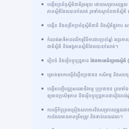
បង្កើតប្រព័ន្ធស្ថិតិជាតិរួមមួយ ដោយសម្របសម្រួល
ភាពស្ថិតិដែលបានកំណត់ រួមទាំងស្ថាប័នជាតិស្ថិតិ
បង្កើន និងពង្រីកប្រព័ន្ធស្ថិតិជាតិ និងស្ថិតិផ្ល
កំណត់អាទិភាពលើកម្មវិធីការងារប្រចាំឆ្នាំ អន្តរក
ជាតិស្ថិតិ និងអង្គភាពស្ថិតិដែលបានកំណត់។
រៀបចំ និងធ្វើបច្ចុប្បន្នភាព
ផែនការអធិប្បាយស្ថិត
គ្រោងទុកការធ្វើជំរឿនប្រជាជន កសិកម្ម និងសហ
បង្កើតបញ្ជីបណ្ណសារអាជីវកម្ម ឬប្រជាជន ព្រមទាំងប
ឲ្យមានប្រសិទ្ធភាព និងធ្វើបច្ចុប្បន្នភាពជារៀងរាល់ឆ្
ការធ្វើកិច្ចព្រមព្រៀងសហការនិងសម្របសម្រួលរវាងក្រស
ការដែលមានភាពត្រឹមត្រូវ និងទាន់ពេលវេលា។