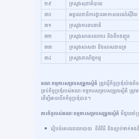
២៩
ក្រសួងសុខាភិបាល
៣០
អគ្គលេខាធិការដ្ឋានអាកាសចរណ៍ស៊ីវិល
៣១
ក្រសួងការពារជាតិ
៣២
ក្រសួងសាធារណការ និងដឹកជញ្ជូន
៣៣
ក្រសួងសាសនា និងសាសនាចក្រ
៣៤
ក្រសួងពាណិជ្ជកម្ម
គណៈកម្មការសម្របសម្រួលស្ថិតិ
ត្រូវធ្វើកិច្ចប្រជុំយ៉ាង
គ្រប់កិច្ចប្រជុំរបស់គណៈកម្មការសម្របសម្រួលស្ថិតិ ត្រូ
ដើម្បីអាចបើកកិច្ចប្រជុំបាន។
ភារកិច្ចរបស់គណៈកម្មការសម្របសម្រួលស្ថិតិ
គឺជួយគាំទ្រ
រៀបចំគោលនយោបាយ នីតិវិធី និងច្បាប់ទាក់ទងនឹងប្រព័