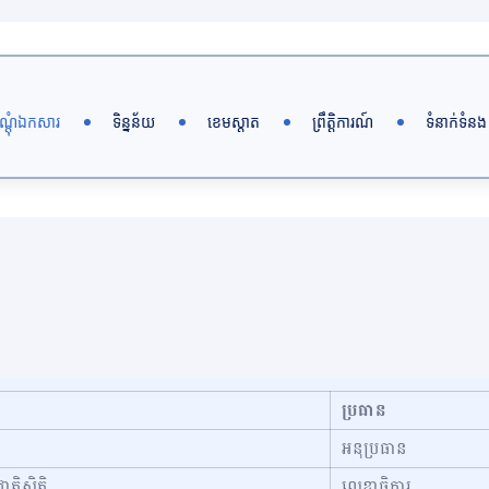
ណ្តុំឯកសារ
ទិន្នន័យ
ខេមស្តាត
ព្រឹត្តិការណ៍
ទំនាក់ទំនង
ប្រធាន
អនុប្រធាន
តិស្ថិតិ
លេខាធិការ