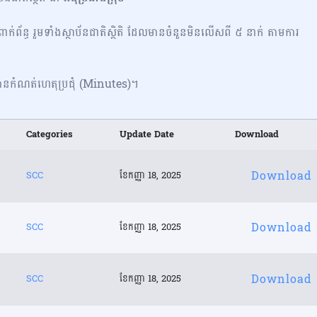
ក់ព័ន្ធ រួមទាំងស្ថាប័នជាតិស្ថិតិ ដែលមានចំនួនមិនលើសពី ៥ នាក់ តាមការ
រូវមានកំណត់ហេតុប្រជុំ (Minutes)។
Categories
Update Date
Download
Download
SCC
ខែ​កញ្ញា 18, 2025
Download
SCC
ខែ​កញ្ញា 18, 2025
Download
SCC
ខែ​កញ្ញា 18, 2025