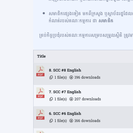
សមាជិកផ្សេងទៀត មកពីក្រសួង ឬស្ថាប័នរដ្ឋដែលពា
កំណត់របស់គណៈកម្មការ ជា
សមាជិក
គ្រប់កិច្ចប្រជុំរបស់គណៈកម្មការសម្របសម្រួលស្ថិតិ ត្
Title
8. SCC #8 English
1 file(s)
196 downloads
7. SCC #7 English
1 file(s)
207 downloads
6. SCC #6 English
1 file(s)
166 downloads