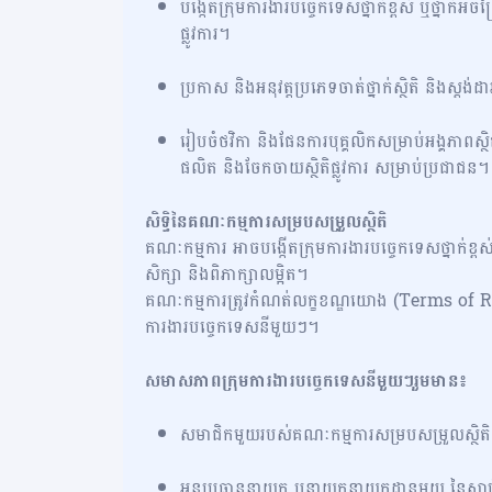
បង្កើតក្រុមការងារបច្ចេកទេសថ្នាក់ខ្ពស់ ឬថ្នាក់អចិន្រ
ផ្លូវការ។
ប្រកាស និងអនុវត្តប្រភេទចាត់ថ្នាក់ស្ថិតិ និងស្តង់ដា
រៀបចំថវិកា និងផែនការបុគ្គលិកសម្រាប់អង្គភាពស្ថិត
ផលិត និងចែកចាយស្ថិតិផ្លូវការ សម្រាប់ប្រជាជន។
សិទ្ធិនៃគណៈកម្មការសម្របសម្រួលស្ថិតិ
គណៈកម្មការ អាចបង្កើតក្រុមការងារបច្ចេកទេសថ្នាក់ខ្ពស់
សិក្សា និងពិភាក្សាលម្អិត។
គណៈកម្មការត្រូវកំណត់លក្ខខណ្ឌយោង (Terms of Ref
ការងារបច្ចេកទេសនីមួយៗ។
សមាសភាពក្រុមការងារបច្ចេកទេសនីមួយៗរួមមាន៖
សមាជិកមួយរបស់គណៈកម្មការសម្របសម្រួលស្ថិត
អនុប្រធាននាយក ឬនាយកនាយកដ្ឋានមួយ នៃស្ថាប័ន