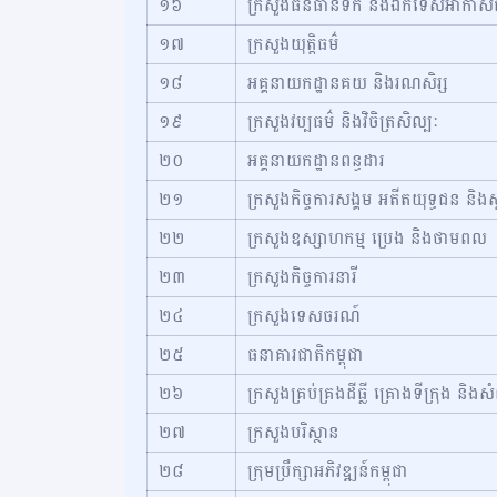
១៦
ក្រសួងធនធានទឹក និងឯកទេសអាកាសធ
១៧
ក្រសួងយុត្តិធម៌
១៨
អគ្គនាយកដ្ឋានគយ និងរណសិរ្ស
១៩
ក្រសួងវប្បធម៌ និងវិចិត្រសិល្បៈ
២០
អគ្គនាយកដ្ឋានពន្ធដារ
២១
ក្រសួងកិច្ចការសង្គម អតីតយុទ្ធជន និងស
២២
ក្រសួងឧស្សាហកម្ម ប្រេង និងថាមពល
២៣
ក្រសួងកិច្ចការនារី
២៤
ក្រសួងទេសចរណ៍
២៥
ធនាគារជាតិកម្ពុជា
២៦
ក្រសួងគ្រប់គ្រងដីធ្លី គ្រោងទីក្រុង និង
២៧
ក្រសួងបរិស្ថាន
២៨
ក្រុមប្រឹក្សាអភិវឌ្ឍន៍កម្ពុជា