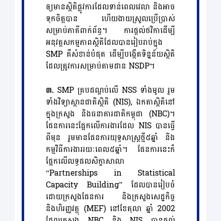
ឲ្យមានស្ថិតិផ្លូវការដែលទាន់ពេលវេលា និងអាច
ទុកចិត្តបាន ហើយងាយស្រួលប្រើប្រាស់
សម្រាប់ភាគីពាក់ព័ន្ធ។ ការផ្តល់ថវិកាដើម្បី
អនុវត្តសកម្មភាពស្ថិតិដែលបានរៀបរាប់ក្នុង
SMP គឺសំខាន់បំផុត ដើម្បីបង្កើតទិន្នន័យស្ថិតិ
ដែលត្រូវការសម្រាប់តាមដាន NSDP។
៣.
SMP គ្របដណ្តប់លើ NSS ទាំងមូល រួម
ទាំងវិទ្យាស្ថានជាតិស្ថិតិ (NIS), ឯកតាស្ថិតិនៅ
ក្នុងក្រសួង និងធនាគារជាតិកម្ពុជា (NBC)។
ផែនការនេះផ្អែកលើការងារដែល NIS បានធ្វើ
ពីមុន រួមមានផែនការយុទ្ធសាស្ត្រថ្មី៥ឆ្នាំ និង
កម្មវិធីការងាររយៈពេល៥ឆ្នាំ។ ផែនការនេះក៏
ផ្អែកលើលទ្ធផលសិក្ខាសាលា
“Partnerships in Statistical
Capacity Building” ដែលបានរៀបចំ
ដោយក្រសួងផែនការ និងក្រសួងសេដ្ឋកិច្ច
និងហិរញ្ញវត្ថុ (MEF) នៅខែតុលា ឆ្នាំ 2002
ដែលក្រសួង NBC និង NIS បានផ្ដល់