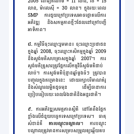
2005 នៅវៀតណាម = 11 លាន, ថៃ = 15
លាន, ម៉ាលេស៊ី = 30 លាន។ ក្នុងរយៈពេល
SMP ការជួយក្រៅប្រទេសអាចផ្តោតលើការ
អភិវឌ្ឍ និងសកម្មភាពថ្មីៗដែលនៅក្រៅបញ្ជី
អាទិភាព។
៨.
កម្មវិធីចុះឈ្មោះរួមមាន៖ ចុះឈ្មោះប្រជាជន
ក្នុងឆ្នាំ 2008, ចុះឈ្មោះកសិកម្មក្នុងឆ្នាំ 2009
និងស្ទង់មតិសហគ្រាសក្នុងឆ្នាំ 2007។ ការ
ស្ទង់មតិគ្រួសារត្រូវផ្អែកលើកម្មវិធីស្ទង់មតិជាប់
លាប់។ ការស្ទង់មតិប៉ុន្មានឆ្នាំម្តងធំៗ ត្រូវបាន
បញ្ចូលក្នុងគម្រោងនេះ ដោយរក្សាបរិមាណគំរូ
និងសំណួរលម្អិតដូចមុន ដើម្បីធានាការ
ប្រៀបធៀបរយៈពេលវែងជាតិនិងអន្តរជាតិ។
៩.
ការអភិវឌ្ឍសមត្ថភាពស្ថិតិ នៅតែពឹងផ្អែក
ខ្លាំងលើជំនួយបច្ចេកទេសក្រៅប្រទេស។ ធាតុ
សំខាន់គឺ
ការបណ្តុះបណ្តាល
។ ការបណ្តុះ
បណ្តាលត្រូវមានការសម្របសម្រួលឲ្យឆ្លើយតប