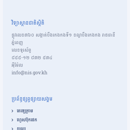
វិទ្យាស្ថានជាតិស្ថិតិ
ផ្លូវលេខ៣៦០ សង្កាត់បឹងកេងកងទី១ ខណ្ឌបឹងកេងកង រាជធានី
ភ្នំពេញ
លេខទូរស័ព្ទ
៨៥៥-១២​​ ៨៣២ ៥៣៤
អុីម៉ែល
info@nis.gov.kh
ប្រព័ន្ធផ្សព្វផ្សាយសង្គម
តេឡេក្រាម
ហ្វេសប៊ុកផេក
យូធូប