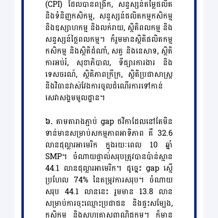
(CPI) ដែលបានពង្រីក, សន្ទស្សន៍តម្លៃផលិត
និងទំនិញកសិកម្ម, សន្ទស្សន៍ផលិតកម្មកសិកម្ម
និងឧស្សាហកម្ម និងលក់រាយ, ស្ថិតិពលកម្ម និង
សន្ទស្សន៍ថ្លៃពលកម្ម។ ក៏រួមមានស្ថិតិផលិតកម្ម
កសិកម្ម និងស្ថិតិដំណាំ, សត្វ និងនេសាទ, ស្ថិតិ
ការអប់រំ, សុខាភិបាល, ទីផ្សារការងារ និង
ទេសចរណ៍, ស្ថិតិភាពក្រីក្រ, ស្ថិតិប្រជាសាស្ត្រ
និងវិធានវាស់វែងការចូលដំណើរការទៅកាន់
សេវាសង្គមមូលដ្ឋាន។
៦.
តាមតារាងភ្ជាប់ gap ថវិកាដែលនៅតែមិន
ទាន់មានសម្រាប់សកម្មភាពអាទិភាព គឺ 32.6
លានដុល្លារអាមេរិក ក្នុងរយៈពេល 10 ឆ្នាំ
SMP។ ចំណាយផ្ទាល់សរុបត្រូវបានប៉ាន់ស្មាន
44.1 លានដុល្លារអាមេរិក។ ដូច្នេះ gap ស្មើ
ប្រហែល 74% នៃតម្រូវការសរុប។ ចំណាយ
សរុប 44.1 លាននេះ រួមមាន 13.8 លាន
សម្រាប់ការចុះឈ្មោះប្រជាជន និងផ្ទះសម្បែង,
កសិកម្ម និងសហគ្រាសពាណិជ្ជកម្ម។ ក៏មាន