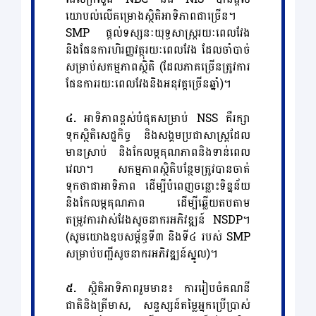
យោបល់លើគម្រោងស្ថិតិអាទិភាពជាច្រើន។
SMP ផ្ដល់ទស្សនៈយុទ្ធសាស្ត្ររយៈពេលវែង
និងផែនការហិរញ្ញវត្ថុរយៈពេលវែង ដែលចាំបាច់
សម្រាប់សកម្មភាពស្ថិតិ (ដែលភាគច្រើនត្រូវការ
ផែនការរយៈពេលវែងនិងអនុវត្តច្រើនឆ្នាំ)។
៤.
អាទិភាពខ្ពស់បំផុតសម្រាប់ NSS គឺរក្សា
ទុកស្ថិតិសេដ្ឋកិច្ច និងសង្គមប្រជាសាស្ត្រដែល
មានស្រាប់ និងកែលម្អគុណភាពនិងទាន់ពេល
វេលា។ សកម្មភាពស្ថិតិបន្ថែមត្រូវបានចាត់
ទុកថាជាអាទិភាព ដើម្បីបំពេញចន្លោះទិន្នន័យ
និងកែលម្អគុណភាព ដើម្បីឆ្លើយតបតាម
តម្រូវការវាស់វែងសូចនាករអភិវឌ្ឍន៍ NSDP។
(សូមយោងឧបសម្ព័ន្ធទី៣ និងទី៤ របស់ SMP
សម្រាប់បញ្ជីសូចនាករអភិវឌ្ឍន៍ស្នូល)។
៥.
ស្ថិតិអាទិភាពរួមមាន៖ ការរៀបចំគណនី
ជាតិនិងត្រីមាស, សន្ទស្សន៍តម្លៃអ្នកប្រើប្រាស់