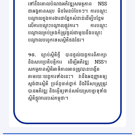
ទៅនឹងគោលបំណងអភិវឌ្ឍសមត្ថភាព NSS
ជាអង្គភាពសរុប មិនមែនបំបែកៗ។ ការបណ្តុះ
បណ្តាលក្នុងការងារជាផ្នែកសំខាន់ដើម្បីបន្ថែម
លើការបណ្តុះបណ្តាលផ្លូវការ។ ការបណ្តុះ
បណ្តាលគ្រប់គ្រងក៏ត្រូវផ្តល់ជាមួយនឹងបណ្តុះ
បណ្តាលបច្ចេកទេសស្ថិតិផងដែរ។
១០.
ច្បាប់ស្ថិតិថ្មី បានផ្ដល់យន្តការពិភាក្សា
និងសហប្រតិបត្តិការ ដើម្បីអភិវឌ្ឍ NSS។
សកម្មភាពស្ថិតិអាទិភាពអាចត្រូវបានបង្កើត
តាមរយៈយន្តការទាំងនេះ។ វានឹងអនុញ្ញាតឲ្យ
ស្តង់ដារស្ថិតិ ប្រព័ន្ធចាត់ថ្នាក់ និងវិធីសាស្ត្រត្រូវ
បានអភិវឌ្ឍ និងធ្វើឲ្យទាន់សម័យស្របគ្នាទូទាំង
ស្ថិតិផ្លូវការរបស់កម្ពុជា។