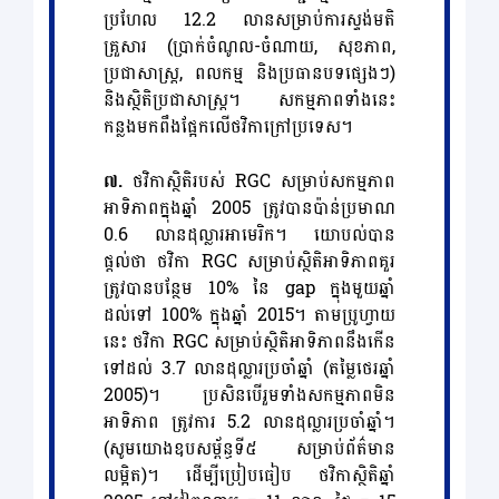
ប្រហែល 12.2 លានសម្រាប់ការស្ទង់មតិ
គ្រួសារ (ប្រាក់ចំណូល-ចំណាយ, សុខភាព,
ប្រជាសាស្ត្រ, ពលកម្ម និងប្រធានបទផ្សេងៗ)
និងស្ថិតិប្រជាសាស្ត្រ។ សកម្មភាពទាំងនេះ
កន្លងមកពឹងផ្អែកលើថវិកាក្រៅប្រទេស។
៧.
ថវិកាស្ថិតិរបស់ RGC សម្រាប់សកម្មភាព
អាទិភាពក្នុងឆ្នាំ 2005 ត្រូវបានប៉ាន់ប្រមាណ
0.6 លានដុល្លារអាមេរិក។ យោបល់បាន
ផ្ដល់ថា ថវិកា RGC សម្រាប់ស្ថិតិអាទិភាពគួរ
ត្រូវបានបន្ថែម 10% នៃ gap ក្នុងមួយឆ្នាំ
ដល់ទៅ 100% ក្នុងឆ្នាំ 2015។ តាមប្រូហ្វាយ
នេះ ថវិកា RGC សម្រាប់ស្ថិតិអាទិភាពនឹងកើន
ទៅដល់ 3.7 លានដុល្លារប្រចាំឆ្នាំ (តម្លៃថេរឆ្នាំ
2005)។ ប្រសិនបើរួមទាំងសកម្មភាពមិន
អាទិភាព ត្រូវការ 5.2 លានដុល្លារប្រចាំឆ្នាំ។
(សូមយោងឧបសម្ព័ន្ធទី៥ សម្រាប់ព័ត៌មាន
លម្អិត)។ ដើម្បីប្រៀបធៀប ថវិកាស្ថិតិឆ្នាំ