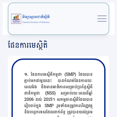
ផែនការមេស្ថិតិ
១.
ផែនការមេស្ថិតិកម្ពុជា (SMP) ដែលបាន
ភ្ជាប់មកជាមួយនេះ បានកំណត់ផែនការរយៈ
ពេលវែង និងមានអាទិភាពសម្រាប់ប្រព័ន្ធស្ថិតិ
ជាតិកម្ពុជា (NSS) សម្រាប់រយៈពេលពីឆ្នាំ
2006 ដល់ 2015។ សកម្មភាពស្ថិតិដែលបាន
រៀបរាប់ក្នុង SMP រួមទាំងតម្រូវការហិរញ្ញវត្ថុ
និងបច្ចេកទេសដែលពាក់ព័ន្ធ ត្រូវបានយល់ព្រម