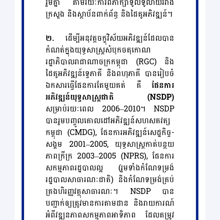
រួមគ្នា តាមរយៈការពិភាក្សាទូលំទូលាយរវាង
ក្រសួង និងស្ថាប័នពាក់ព័ន្ធ និងដៃគូអភិវឌ្ឍន៍។
២.
ដើម្បីអនុវត្តចក្ខុវិស័យអភិវឌ្ឍន៍ដែលបាន
កំណត់ក្នុងយុទ្ធសាស្ត្រសំបុកចតុកោណ
រដ្ឋាភិបាលរាជាណាចក្រកម្ពុជា (RGC) និង
ដៃគូអភិវឌ្ឍន៍ទ្វេភាគី និងពហុភាគី បានរៀបចំ
ឯកសារធ្វើផែនការតែមួយគត់ គឺ
ផែនការ
អភិវឌ្ឍន៍យុទ្ធសាស្ត្រជាតិ (NSDP)
សម្រាប់រយៈពេល 2006–2010។ NSDP
បានរួមបញ្ចូលគោលដៅអភិវឌ្ឍន៍សហសតវត្ស
កម្ពុជា (CMDG), ផែនការអភិវឌ្ឍន៍សេដ្ឋកិច្ច-
សង្គម 2001–2005, យុទ្ធសាស្ត្រកាត់បន្ថយ
ភាពក្រីក្រ 2003–2005 (NPRS), ផែនការ
សកម្មភាពរដ្ឋបាលល្អ (រួមទាំងកំណែទម្រង់
រដ្ឋបាលសាធារណៈជាតិ) និងកំណែទម្រង់គ្រប់
គ្រងហិរញ្ញវត្ថុសាធារណៈ។ NSDP បាន
បញ្ជាក់ឲ្យត្រូវមានការតាមដាន និងរាយការណ៍
អំពីវឌ្ឍនភាពសកម្មភាពអាទិភាព ដែលតម្រូវ