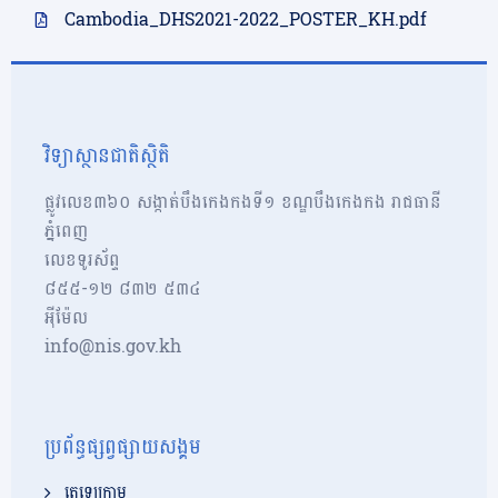
Cambodia_DHS2021-2022_POSTER_KH.pdf
វិទ្យាស្ថានជាតិស្ថិតិ
ផ្លូវលេខ៣៦០ សង្កាត់បឹងកេងកងទី១ ខណ្ឌបឹងកេងកង រាជធានី
ភ្នំពេញ
លេខទូរស័ព្ទ
៨៥៥-១២​​ ៨៣២ ៥៣៤
អុីម៉ែល
info@nis.gov.kh
ប្រព័ន្ធផ្សព្វផ្សាយសង្គម
តេឡេក្រាម