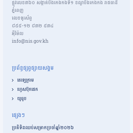
ផ្លូវលេខ៣៦០ សង្កាត់បឹងកេងកងទី១ ខណ្ឌបឹងកេងកង រាជធានី
ភ្នំពេញ
លេខទូរស័ព្ទ
៨៥៥-១២​​ ៨៣២ ៥៣៤
អុីម៉ែល
info@nis.gov.kh
ប្រព័ន្ធផ្សព្វផ្សាយសង្គម
តេឡេក្រាម
ហ្វេសប៊ុកផេក
យូធូប
ផ្សេងៗ
ប្រតិទិនឈប់សម្រាកប្រចាំឆ្នាំ២០២៦