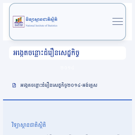
អង្កេតចន្លោះជំរឿនសេដ្ឋកិច្ច
២០១៤
អង្កេតចន្លោះជំរឿនសេដ្ឋកិច្ច២០១៤-អង់គ្លេស
វិទ្យាស្ថានជាតិស្ថិតិ