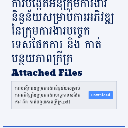
ការបង្កេីតអនុក្រុមការងារ
និន្ងន័យសម្រាប់ការអភិវឌ្ឍ
នៃក្រុមការងារបចេ្ចក
ទេសផែកការ និង កាត់
បន្ថយភាពក្រីក្រ
Attached Files
ការបង្កេីតអនុក្រុមការងារនិន្ងន័យសម្រាប់
ការអភិវឌ្ឍនៃក្រុមការងារបចេ្ចកទេសផែក
Download
ការ និង កាត់បន្ថយភាពក្រីក្រ.pdf