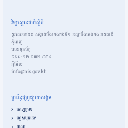
វិទ្យាស្ថានជាតិស្ថិតិ
ផ្លូវលេខ៣៦០ សង្កាត់បឹងកេងកងទី១ ខណ្ឌបឹងកេងកង រាជធានី
ភ្នំពេញ
លេខទូរស័ព្ទ
៨៥៥-១២​​ ៨៣២ ៥៣៤
អុីម៉ែល
info@nis.gov.kh
ប្រព័ន្ធផ្សព្វផ្សាយសង្គម
តេឡេក្រាម
ហ្វេសប៊ុកផេក
យូធូប