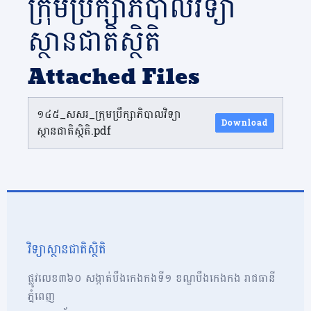
ក្រុមប្រឹក្សាភិបាលវិទ្យា
ស្ថានជាតិស្ថិតិ
Attached Files
១៤៥_សសរ_ក្រុមប្រឹក្សាភិបាលវិទ្យា
Download
ស្ថានជាតិស្ថិតិ.pdf
វិទ្យាស្ថានជាតិស្ថិតិ
ផ្លូវលេខ៣៦០ សង្កាត់បឹងកេងកងទី១ ខណ្ឌបឹងកេងកង រាជធានី
ភ្នំពេញ