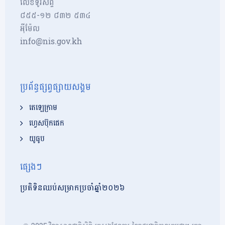
លេខទូរស័ព្ទ
៨៥៥-១២​​ ៨៣២ ៥៣៤
អុីម៉ែល
info@nis.gov.kh
ប្រព័ន្ធផ្សព្វផ្សាយសង្គម
តេឡេក្រាម
ហ្វេសប៊ុកផេក
យូធូប
ផ្សេងៗ
ប្រតិទិនឈប់សម្រាកប្រចាំឆ្នាំ២០២៦