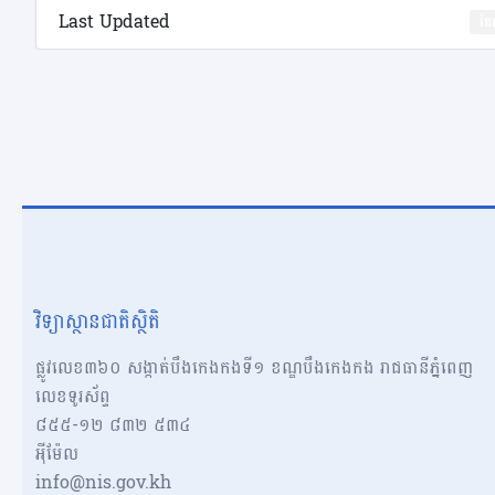
Last Updated
ខែ
វិទ្យាស្ថានជាតិស្ថិតិ
ផ្លូវលេខ៣៦០ សង្កាត់បឹងកេងកងទី១ ខណ្ឌបឹងកេងកង រាជធានីភ្នំពេញ
លេខទូរស័ព្ទ
៨៥៥-១២​​ ៨៣២ ៥៣៤
អុីម៉ែល
info@nis.gov.kh