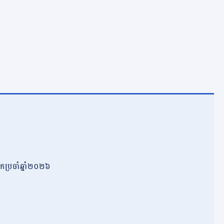
កប្រចាំឆ្នាំ២០២៦