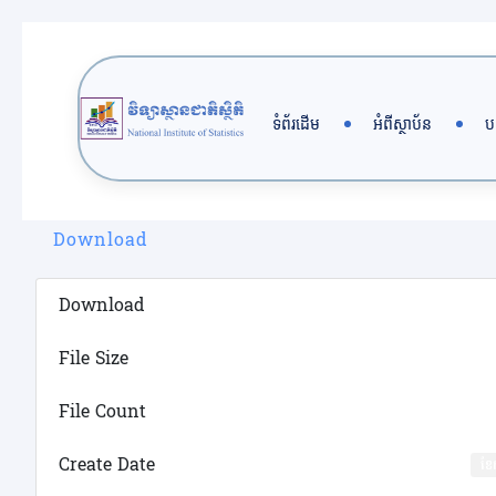
Skip
to
content
ទំព័រដើម
អំពីស្ថាប័ន
ប
Download
Download
File Size
File Count
Create Date
ខែ