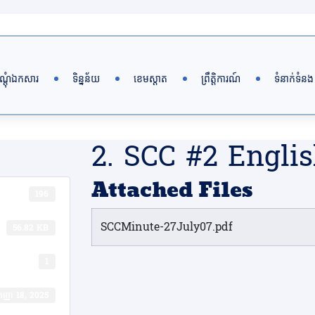
ណ្តុំឯកសារ
ទិន្នន័យ
ខេមស្តាត
ព្រឹត្តិការណ៍
ទំនាក់ទំនង
2. SCC #2 Engli
Attached Files
196
SCCMinute-27July07.pdf
56.82 KB
1
​កញ្ញា 18, 2025