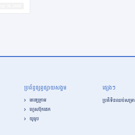
​កញ្ញា 18, 2025
ប្រព័ន្ធផ្សព្វផ្សាយសង្គម
ផ្សេងៗ
ប្រតិទិនឈប់សម្រា
តេឡេក្រាម
ហ្វេសប៊ុកផេក
យូធូប