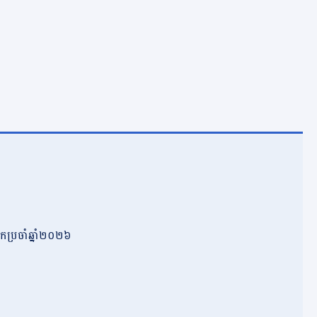
កប្រចាំឆ្នាំ២០២៦