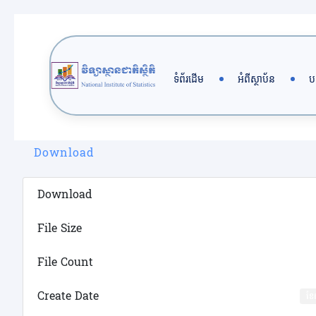
Skip
to
content
ទំព័រដើម
អំពីស្ថាប័ន
ប
Download
Download
File Size
File Count
Create Date
ខែ