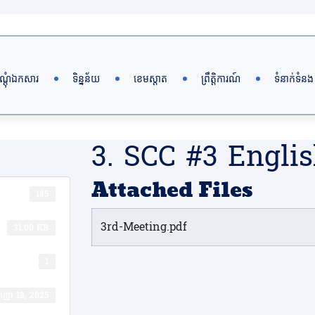
ណ្តុំឯកសារ
ទិន្នន័យ
ខេមស្តាត
ព្រឹត្តិការណ៍
ទំនាក់ទំនង
3. SCC #3 Engli
Attached Files
185
3rd-Meeting.pdf
31.00 KB
1
​កញ្ញា 18, 2025