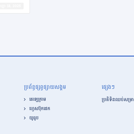
​កញ្ញា 18, 2025
ប្រព័ន្ធផ្សព្វផ្សាយសង្គម
ផ្សេងៗ
ប្រតិទិនឈប់សម្រា
តេឡេក្រាម
ហ្វេសប៊ុកផេក
យូធូប