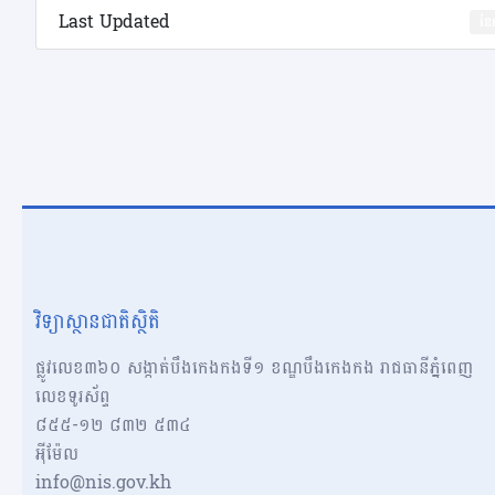
Last Updated
ខែ
វិទ្យាស្ថានជាតិស្ថិតិ
ផ្លូវលេខ៣៦០ សង្កាត់បឹងកេងកងទី១ ខណ្ឌបឹងកេងកង រាជធានីភ្នំពេញ
លេខទូរស័ព្ទ
៨៥៥-១២​​ ៨៣២ ៥៣៤
អុីម៉ែល
info@nis.gov.kh