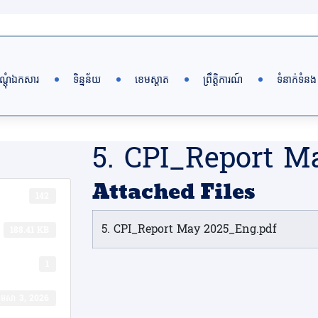
ណ្តុំឯកសារ
ទិន្នន័យ
ខេមស្តាត
ព្រឹត្តិការណ៍
ទំនាក់ទំនង
5. CPI_Report 
Attached Files
142
5. CPI_Report May 2025_Eng.pdf
188.41 KB
1
​មេសា 3, 2026