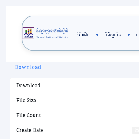
Skip
to
content
ទំព័រដើម
អំពីស្ថាប័ន
ប
Download
Download
File Size
File Count
Create Date
ខែ