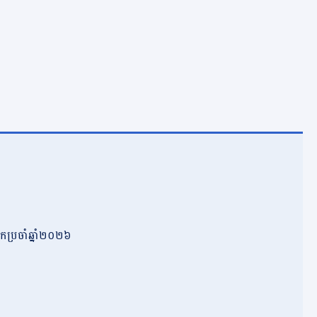
កប្រចាំឆ្នាំ២០២៦