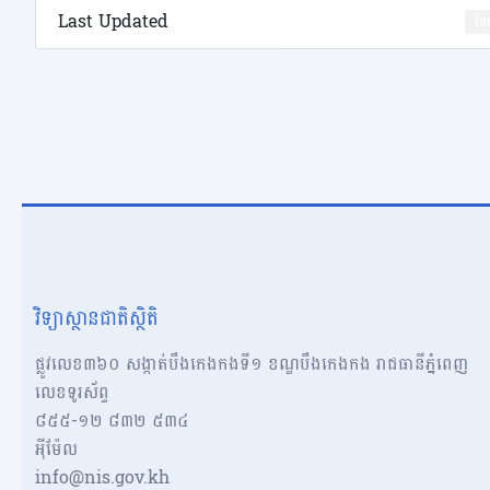
Last Updated
ខែ
វិទ្យាស្ថានជាតិស្ថិតិ
ផ្លូវលេខ៣៦០ សង្កាត់បឹងកេងកងទី១ ខណ្ឌបឹងកេងកង រាជធានីភ្នំពេញ
លេខទូរស័ព្ទ
៨៥៥-១២​​ ៨៣២ ៥៣៤
អុីម៉ែល
info@nis.gov.kh