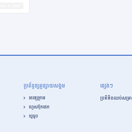
​មេសា 3, 2026
ប្រព័ន្ធផ្សព្វផ្សាយសង្គម
ផ្សេងៗ
ប្រតិទិនឈប់សម្រា
តេឡេក្រាម
ហ្វេសប៊ុកផេក
យូធូប