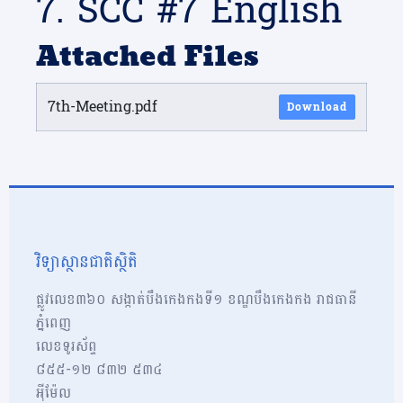
7. SCC #7 English
Attached Files
7th-Meeting.pdf
Download
វិទ្យាស្ថានជាតិស្ថិតិ
ផ្លូវលេខ៣៦០ សង្កាត់បឹងកេងកងទី១ ខណ្ឌបឹងកេងកង រាជធានី
ភ្នំពេញ
លេខទូរស័ព្ទ
៨៥៥-១២​​ ៨៣២ ៥៣៤
អុីម៉ែល