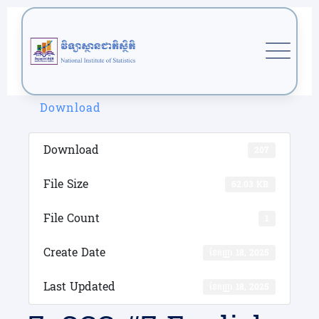
Skip
to
content
Download
Download
207
File Size
62.03 KB
File Count
1
Create Date
ខែ​កញ្ញា 18, 2025
Last Updated
ខែ​កញ្ញា 18, 2025