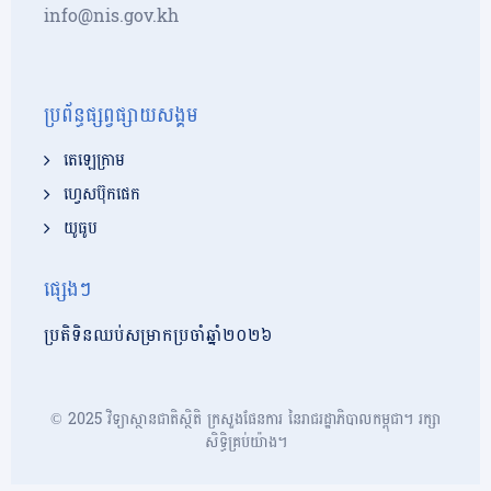
info@nis.gov.kh
ប្រព័ន្ធផ្សព្វផ្សាយសង្គម
តេឡេក្រាម
ហ្វេសប៊ុកផេក
យូធូប
ផ្សេងៗ
ប្រតិទិនឈប់សម្រាកប្រចាំឆ្នាំ២០២៦
© 2025 វិទ្យាស្ថានជាតិស្ថិតិ ក្រសួងផែនការ នៃរាជរដ្ឋាភិបាលកម្ពុជា។ រក្សា
សិទ្ធិគ្រប់យ៉ាង។