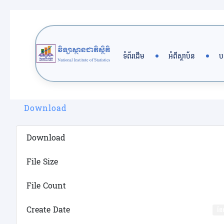
Skip
to
content
ទំព័រដើម
អំពីស្ថាប័ន
ប
Download
Download
File Size
File Count
Create Date
ខែ