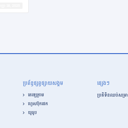
​កញ្ញា 18, 2025
ប្រព័ន្ធផ្សព្វផ្សាយសង្គម
ផ្សេងៗ
ប្រតិទិនឈប់សម្រា
តេឡេក្រាម
ហ្វេសប៊ុកផេក
យូធូប