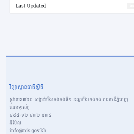
Last Updated
ខែ
វិទ្យាស្ថានជាតិស្ថិតិ
ផ្លូវលេខ៣៦០ សង្កាត់បឹងកេងកងទី១ ខណ្ឌបឹងកេងកង រាជធានីភ្នំពេញ
លេខទូរស័ព្ទ
៨៥៥-១២​​ ៨៣២ ៥៣៤
អុីម៉ែល
info@nis.gov.kh