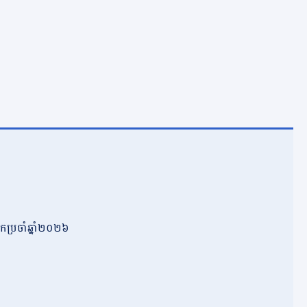
កប្រចាំឆ្នាំ២០២៦