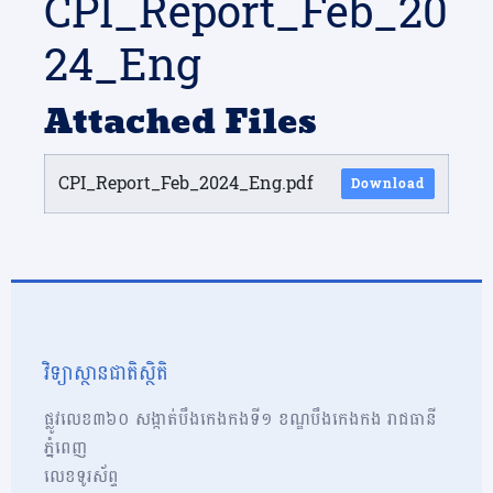
CPI_Report_Feb_20
24_Eng
Attached Files
CPI_Report_Feb_2024_Eng.pdf
Download
វិទ្យាស្ថានជាតិស្ថិតិ
ផ្លូវលេខ៣៦០ សង្កាត់បឹងកេងកងទី១ ខណ្ឌបឹងកេងកង រាជធានី
ភ្នំពេញ
លេខទូរស័ព្ទ