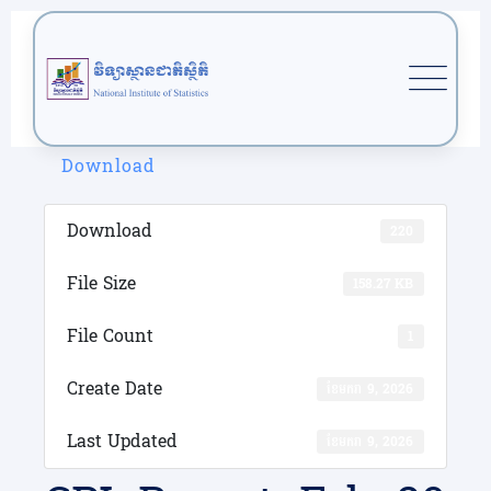
Skip
to
content
Download
Download
220
File Size
158.27 KB
File Count
1
Create Date
ខែ​មករា 9, 2026
Last Updated
ខែ​មករា 9, 2026