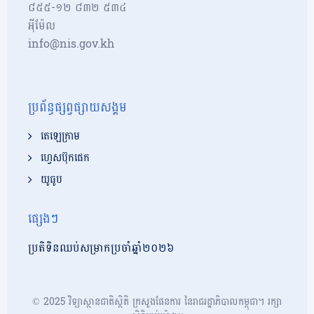
៨៥៥-១២​​ ៨៣២ ៥៣៤
អុីម៉ែល
info@nis.gov.kh
ប្រព័ន្ធផ្សព្វផ្សាយសង្គម
តេឡេក្រាម
ហ្វេសប៊ុកផេក
យូធូប
ផ្សេងៗ
ប្រតិទិនឈប់សម្រាកប្រចាំឆ្នាំ២០២៦
© 2025 វិទ្យាស្ថានជាតិស្ថិតិ ក្រសួងផែនការ នៃរាជរដ្ឋាភិបាលកម្ពុជា។ រក្សា