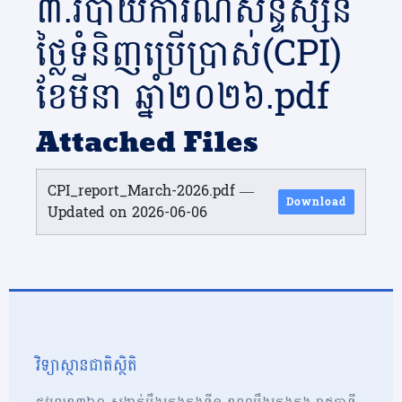
៣.របាយការណ៍សន្ទស្សន៍
ថ្លៃទំនិញប្រើប្រាស់(CPI)
ខែមីនា ឆ្នាំ២០២៦.pdf
Attached Files
CPI_report_March-2026.pdf —
Download
Updated on 2026-06-06
វិទ្យាស្ថានជាតិស្ថិតិ