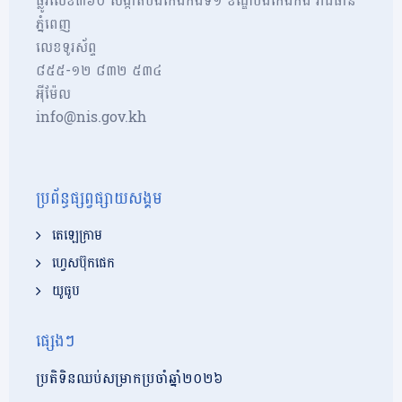
ផ្លូវលេខ៣៦០ សង្កាត់បឹងកេងកងទី១ ខណ្ឌបឹងកេងកង រាជធានី
ភ្នំពេញ
លេខទូរស័ព្ទ
៨៥៥-១២​​ ៨៣២ ៥៣៤
អុីម៉ែល
info@nis.gov.kh
ប្រព័ន្ធផ្សព្វផ្សាយសង្គម
តេឡេក្រាម
ហ្វេសប៊ុកផេក
យូធូប
ផ្សេងៗ
ប្រតិទិនឈប់សម្រាកប្រចាំឆ្នាំ២០២៦