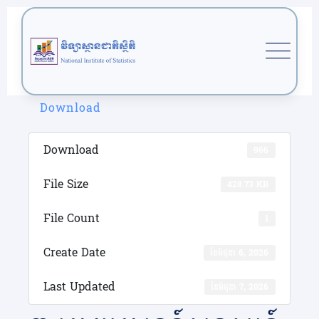
Skip
to
content
Download
Download
966
File Size
428.73 KB
File Count
1
Create Date
ខែ​មិថុនា 6, 2026
Last Updated
ខែ​មិថុនា 7, 2026