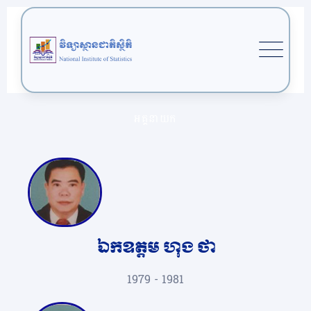
អគ្គនាយក
ឯកឧត្តម ហុង ថា
1979 - 1981