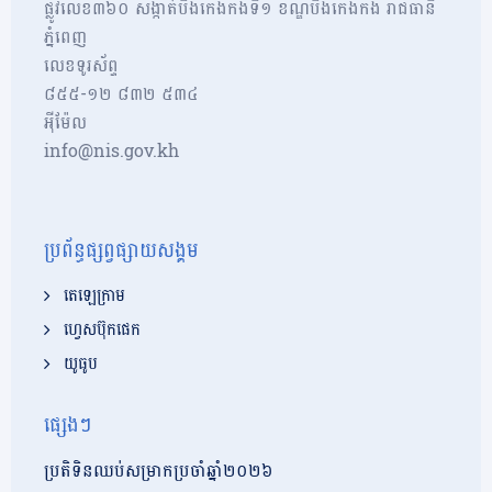
ផ្លូវលេខ៣៦០ សង្កាត់បឹងកេងកងទី១ ខណ្ឌបឹងកេងកង រាជធានី
ភ្នំពេញ
លេខទូរស័ព្ទ
៨៥៥-១២​​ ៨៣២ ៥៣៤
អុីម៉ែល
info@nis.gov.kh
ប្រព័ន្ធផ្សព្វផ្សាយសង្គម
តេឡេក្រាម
ហ្វេសប៊ុកផេក
យូធូប
ផ្សេងៗ
ប្រតិទិនឈប់សម្រាកប្រចាំឆ្នាំ២០២៦