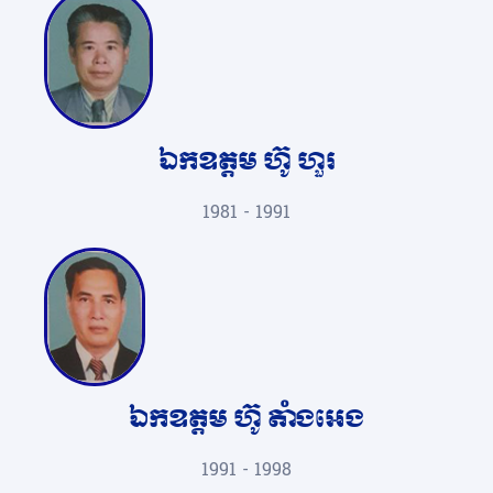
ឯកឧត្តម ហ៊ូ ហួរ
1981 - 1991
ឯកឧត្តម ហ៊ូ តាំងអេង
1991 - 1998