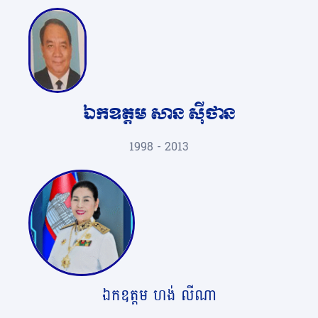
ឯកឧត្តម សាន ស៊ីថាន
1998 - 2013
ឯកឧត្តម ហង់ លីណា