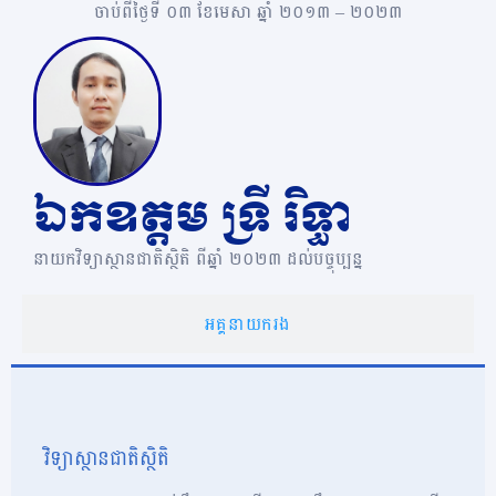
ចាប់ពីថ្ងៃទី ០៣ ខែមេសា ឆ្នាំ ២០១៣ – ២០២៣
ឯកឧត្តម ទ្រី រិទ្ធា
នាយកវិទ្យាស្ថានជាតិស្ថិតិ ពីឆ្នាំ ២០២៣ ដល់បច្ចុប្បន្ន
អគ្គនាយករង
វិទ្យាស្ថានជាតិស្ថិតិ