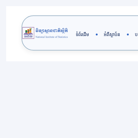
Skip
to
content
ទំព័រដើម
អំពីស្ថាប័ន
ប