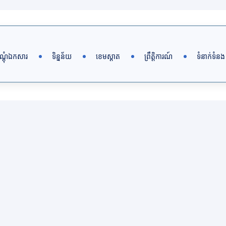
ណ្តុំឯកសារ
ទិន្នន័យ
ខេមស្តាត
ព្រឹត្តិការណ៍
ទំនាក់ទំនង