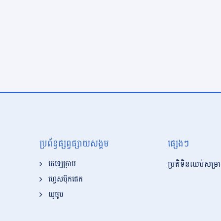
ប្រព័ន្ធផ្សព្វផ្សាយសង្គម
ផ្សេងៗ
ប្រតិទិនឈប់សម្រា
តេឡេក្រាម
ហ្វេសប៊ុកផេក
យូធូប