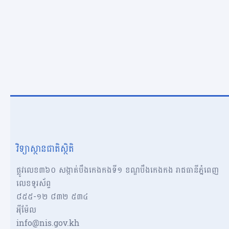
វិទ្យាស្ថានជាតិស្ថិតិ
ផ្លូវលេខ៣៦០ សង្កាត់បឹងកេងកងទី១ ខណ្ឌបឹងកេងកង រាជធានីភ្នំពេញ
លេខទូរស័ព្ទ
៨៥៥-១២​​ ៨៣២ ៥៣៤
អុីម៉ែល
info@nis.gov.kh