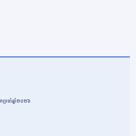
កប្រចាំឆ្នាំ២០២៦