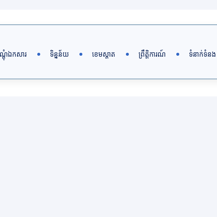
ណ្តុំឯកសារ
ទិន្នន័យ
ខេមស្តាត
ព្រឹត្តិការណ៍
ទំនាក់ទំនង