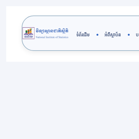
Skip
to
content
ទំព័រដើម
អំពីស្ថាប័ន
ប