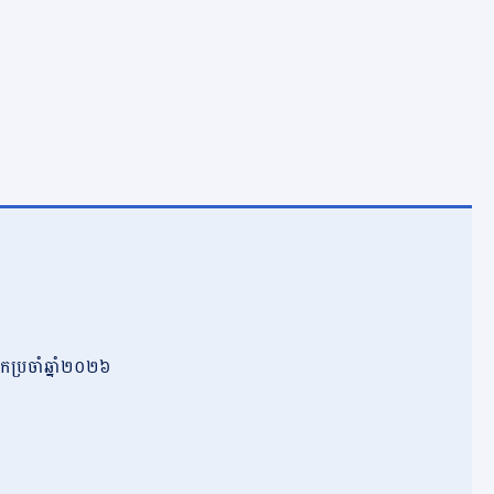
កប្រចាំឆ្នាំ២០២៦