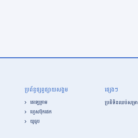
ប្រព័ន្ធផ្សព្វផ្សាយសង្គម
ផ្សេងៗ
ប្រតិទិនឈប់សម្រា
តេឡេក្រាម
ហ្វេសប៊ុកផេក
យូធូប