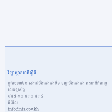
វិទ្យាស្ថានជាតិស្ថិតិ
ផ្លូវលេខ៣៦០ សង្កាត់បឹងកេងកងទី១ ខណ្ឌបឹងកេងកង រាជធានីភ្នំពេញ
លេខទូរស័ព្ទ
៨៥៥-១២​​ ៨៣២ ៥៣៤
អុីម៉ែល
info@nis.gov.kh