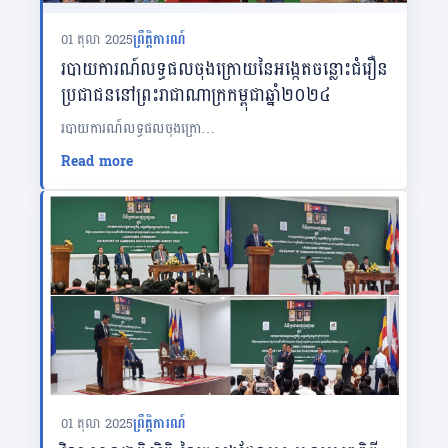
01 តុលា 2025
ព្រឹត្តិការណ៍
របាយការណ៍លទ្ធផលចុងក្រោយនៃអង្កេតចន្លោះជំរឿន
ប្រជាជននៅព្រះរាជាណាក្រកម្ពុជាឆ្នាំ២០២៤
របាយការណ៍លទ្ធផលចុងក្រោ…
Read more
01 តុលា 2025
ព្រឹត្តិការណ៍