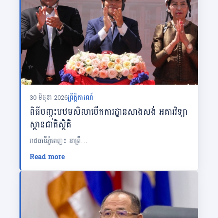
30 មិថុនា 2026
ព្រឹត្តិការណ៍
ពិធីបញ្ចុះបឋមសិលាបើកការដ្ឋានសាងសង់ អគារវិទ្យា
ស្ថានជាតិស្ថិតិ
រាជធានីភ្នំពេញ៖ នាព្រឹ…
Read more