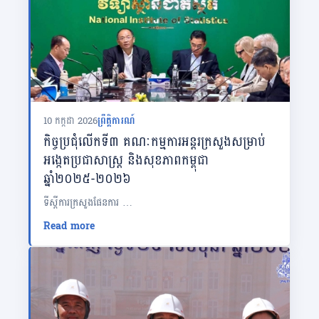
10 កក្កដា 2026
ព្រឹត្តិការណ៍
កិច្ចប្រជុំលើកទី៣ គណៈកម្មការអន្តរក្រសួងសម្រាប់
អង្កេតប្រជាសាស្ត្រ និងសុខភាពកម្ពុជា
ឆ្នាំ២០២៥-២០២៦
ទីស្តីការក្រសួងផែនការ …
Read more