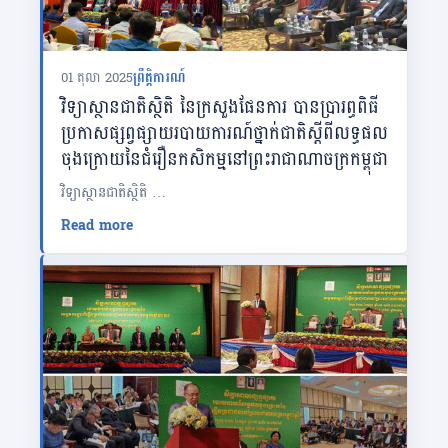
01 តុលា 2025
ព្រឹត្តិការណ៍
វិទ្យាស្ថានជាតិស្ថិតិ នៃក្រសួងផែនការ បានប្រារព្ធពិធី
ប្រកាសផ្សព្វផ្សាយរបាយការណ៍ថ្នាក់ជាតិស្តីពីលទ្ធផល
ចុងក្រោយនៃជំរឿនកសិកម្មនៅព្រះរាជាណាចក្រកម្ពុជា​
វិទ្យាស្ថានជាតិស្ថិតិ …
Read more