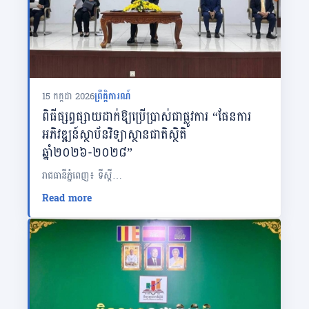
15 កក្កដា 2026
ព្រឹត្តិការណ៍
ពិធីផ្សព្វផ្សាយដាក់ឱ្យប្រើប្រាស់ជាផ្លូវការ “ផែនការ
អភិវឌ្ឍន៍ស្ថាប័នវិទ្យាស្ថានជាតិស្ថិតិ
ឆ្នាំ២០២៦-២០២៨”
រាជធានីភ្នំពេញ៖ ទីស្តី…
Read more