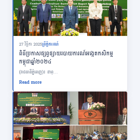
27 វិច្ឆិកា 2025
ព្រឹត្តិការណ៍
ពិធីប្រកាសផ្សព្វផ្សាយរបាយការណ៍អង្កេតកសិកម្ម
កម្ពុជាឆ្នាំ២០២៤
(រាជធានីភ្នំពេញ)៖ នាព្…
Read more