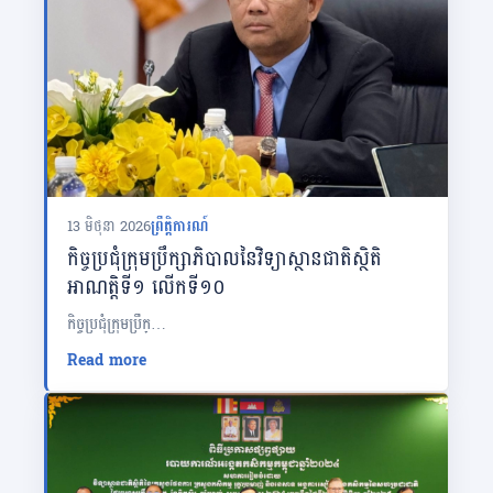
13 មិថុនា 2026
ព្រឹត្តិការណ៍
កិច្ចប្រជុំក្រុមប្រឹក្សាភិបាលនៃវិទ្យាស្ថានជាតិស្ថិតិ
អាណត្តិទី១ លើកទី១០
កិច្ចប្រជុំក្រុមប្រឹក្…
Read more