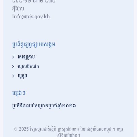
៨៥៥-១២​​ ៨៣២ ៥៣៤
អុីម៉ែល
info@nis.gov.kh
ប្រព័ន្ធផ្សព្វផ្សាយសង្គម
តេឡេក្រាម
ហ្វេសប៊ុកផេក
យូធូប
ផ្សេងៗ
ប្រតិទិនឈប់សម្រាកប្រចាំឆ្នាំ២០២៦
© 2025 វិទ្យាស្ថានជាតិស្ថិតិ ក្រសួងផែនការ នៃរាជរដ្ឋាភិបាលកម្ពុជា។ រក្សា
សិទ្ធិគ្រប់យ៉ាង។