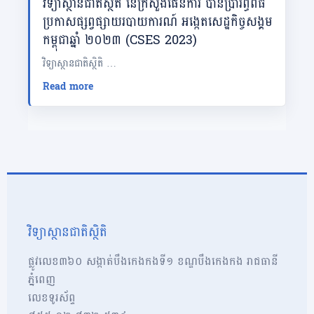
វិទ្យាស្ថានជាតិស្ថិតិ នៃក្រសួងផែនការ បានប្រារព្ធពិធី
ប្រកាសផ្សព្វផ្សាយរបាយការណ៍ អង្កេតសេដ្ឋកិច្ចសង្គម
កម្ពុជាឆ្នាំ ២០២៣ (CSES 2023)
វិទ្យាស្ថានជាតិស្ថិតិ …
Read more
វិទ្យាស្ថានជាតិស្ថិតិ
ផ្លូវលេខ៣៦០ សង្កាត់បឹងកេងកងទី១ ខណ្ឌបឹងកេងកង រាជធានី
ភ្នំពេញ
លេខទូរស័ព្ទ