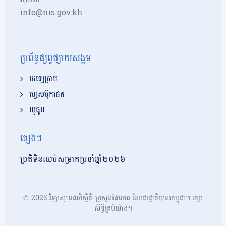
info@nis.gov.kh
ប្រព័ន្ធផ្សព្វផ្សាយសង្គម
តេឡេក្រាម
ហ្វេសប៊ុកផេក
យូធូប
ផ្សេងៗ
ប្រតិទិនឈប់សម្រាកប្រចាំឆ្នាំ២០២៦
© 2025 វិទ្យាស្ថានជាតិស្ថិតិ ក្រសួងផែនការ នៃរាជរដ្ឋាភិបាលកម្ពុជា។ រក្សា
សិទ្ធិគ្រប់យ៉ាង។