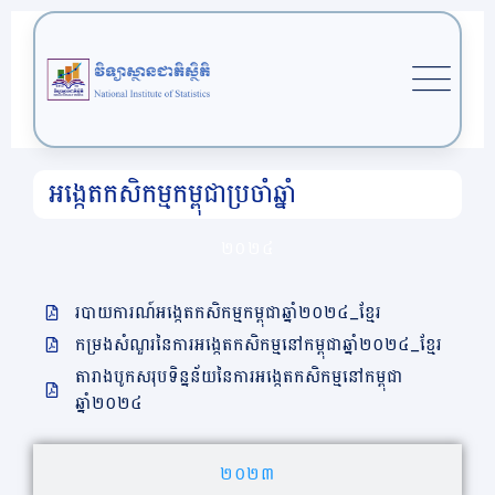
អង្កេតកសិកម្មកម្ពុជាប្រចាំឆ្នាំ
២០២៤
របាយការណ៍អង្កេតកសិកម្មកម្ពុជាឆ្នាំ២០២៤_ខ្មែរ
កម្រងសំណួរនៃការអង្កេតកសិកម្មនៅកម្ពុជាឆ្នាំ២០២៤_ខ្មែរ
តារាងបូកសរុបទិន្នន័យនៃការអង្កេតកសិកម្មនៅកម្ពុជា
ឆ្នាំ២០២៤
២០២៣