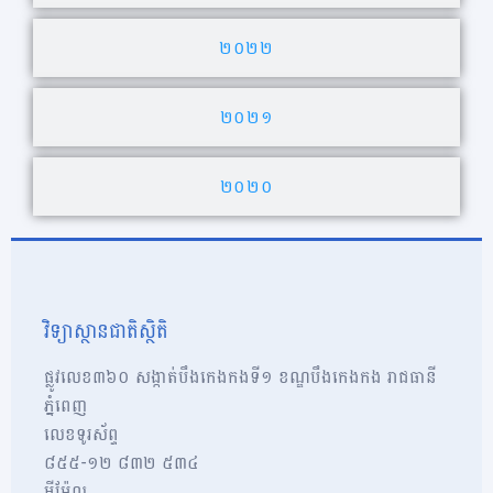
២០២២
២០២១
២០២០
វិទ្យាស្ថានជាតិស្ថិតិ
ផ្លូវលេខ៣៦០ សង្កាត់បឹងកេងកងទី១ ខណ្ឌបឹងកេងកង រាជធានី
ភ្នំពេញ
លេខទូរស័ព្ទ
៨៥៥-១២​​ ៨៣២ ៥៣៤
អុីម៉ែល