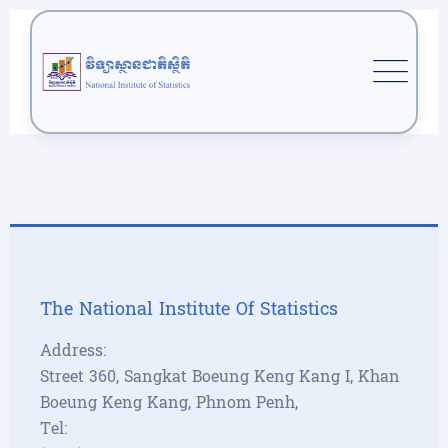
Skip
to
content
Research
Cardiothoracic
Research
Orthopaedic Surgery
The National Institute Of Statistics
Address:
Street 360, Sangkat Boeung Keng Kang I, Khan
Boeung Keng Kang, Phnom Penh,
Tel: